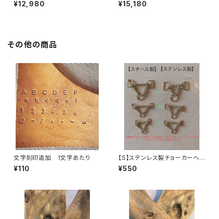
/〜15kg
リード01 / 〜30kg
¥12,980
¥15,180
その他の商品
文字刻印追加 1文字あたり
【S】ステンレス製チョーカーへ
変更
¥110
¥550