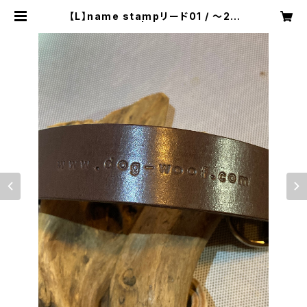
【L】name stampリード01 / 〜20
kg | WOOF