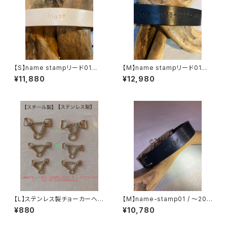
【S】name stampリード01
【M】name stampリード01
/〜10kg
/〜15kg
¥11,880
¥12,980
【L】ステンレス製チョーカーへ変
【M】name-stamp01 / 〜20k
更
g
¥880
¥10,780