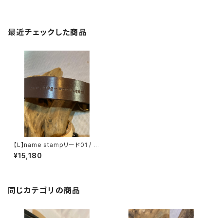
最近チェックした商品
【L】name stampリード01 / 〜
20kg
¥15,180
同じカテゴリの商品