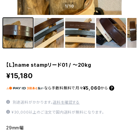
1
/10
【L】name stampリード01 / 〜20kg
¥15,180
¥5,060
なら
手数料無料で
月々
から
別途送料がかかります。
送料を確認する
¥30,000以上のご注文で国内送料が無料になります。
29mm幅