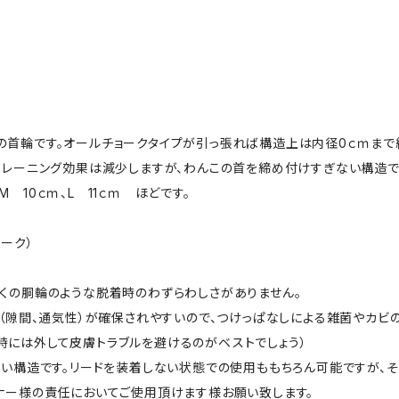
の首輪です。オールチョークタイプが引っ張れば構造上は内径0ｃｍまで
トレーニング効果は減少しますが、わんこの首を締め付けすぎない構造で
 10ｃｍ、L 11ｃｍ ほどです。
ーク）
多くの胴輪のような脱着時のわずらわしさがありません。
ス（隙間、通気性）が確保されやすいので、つけっぱなしによる雑菌やカビ
時には外して皮膚トラブルを避けるのがベストでしょう）
ちない構造です。リードを装着しない状態での使用ももちろん可能ですが、
ーナー様の責任においてご使用頂けます様お願い致します。