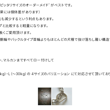
、ピッタリサイズのオーダーメイドﾞがベストです。
効果には個体差があります）
毛も減少するという利点もあります。
プと比較すると軽量になります。
長くご愛用頂けます。
は胴輪やバックルタイプ首輪よりもほとんどの犬種で抜け落ちし難い構造
カン、マルカンまですべてロー付けして
20kg）・L（～30kg）の 4サイズのバリエーション にて対応させて頂いてお