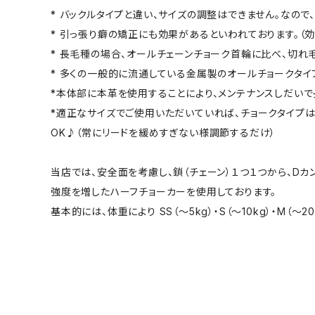
* バックルタイプと違い、サイズの調整はできません。なので
* 引っ張り癖の矯正にも効果があるといわれております。（
* 長毛種の場合、オールチェーンチョーク首輪に比べ、切れ
* 多くの一般的に流通している金属製のオールチョークタイ
*本体部に本革を使用することにより、メンテナンスしだいで
*適正なサイズでご使用いただいていれば、チョークタイプ
OK♪（常にリードを緩めすぎない様調節するだけ）
当店では、安全面を考慮し、鎖（チェーン）１つ１つから、D
強度を増したハーフチョーカーを使用しております。
基本的には、体重により SS（～5kg）・S（～10kg）・M（～